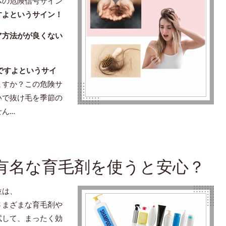
体の危険信号サイン
すよというサイン！
ア方法がが良くない
ですよというサイ
ますか？この危険サ
いで抜け毛を季節の
せん…
有名な育毛剤を使うと安心？
位は、
さまざまな育毛剤や
試して、まったく効