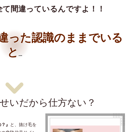
全て間違っているんですよ！！
違った認識のままでいる
と
…
のせいだから仕方ない？
の？』
と、抜け毛を